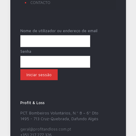
CONTACTO
Nome de utilizador ou endereço de email
Senha
Profit & Loss
PCT. Bombeiros Voluntários, N.º 8 – 6º Dto
1495 - 713 Cruz-Quebrada, Dafundo Algés
geral@profitandloss.com.pt
+351 217 277 326