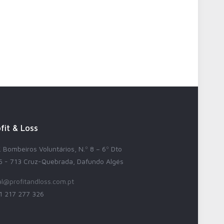
fit & Loss
 Bombeiros Voluntários, N.º 8 – 6º Dto
5 - 713 Cruz-Quebrada, Dafundo Algés
al@profitandloss.com.pt
1 217 277 326