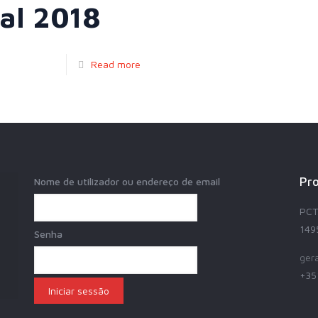
cal 2018
Read more
Pro
Nome de utilizador ou endereço de email
PCT.
149
Senha
ger
+35