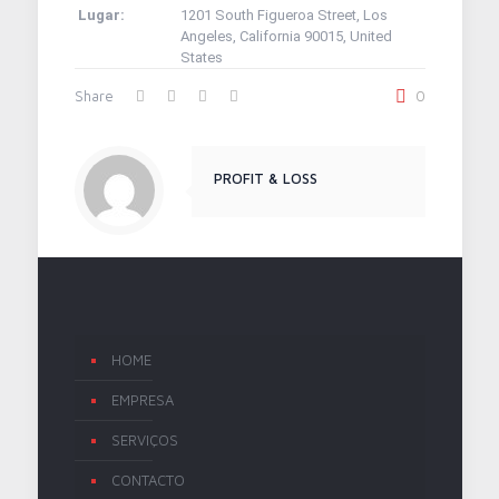
Lugar:
1201 South Figueroa Street, Los
Angeles, California 90015, United
States
Share
0
PROFIT & LOSS
HOME
EMPRESA
SERVIÇOS
CONTACTO