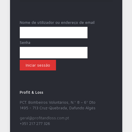
Nome de utilizador ou endereço de email
Senha
Profit & Loss
PCT. Bombeiros Voluntários, N.º 8 – 6º Dto
1495 - 713 Cruz-Quebrada, Dafundo Algés
geral@profitandloss.com.pt
+351 217 277 326